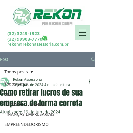
(32) 3249-1923
(32) 99903-7770
rekon@rekonassessoria.com.br
Post
Todos posts
Rekon Assessoria
Todos posts
18 de jun. de 2024
4 min de leitura
Como retirar lucros de sua
MEI
empresa de forma correta
IMPOSTO DE RENDA
Atualizado:
19 de jun. de 2024
FINANÇAS EMPRESARIAIS
EMPREENDEDORISMO