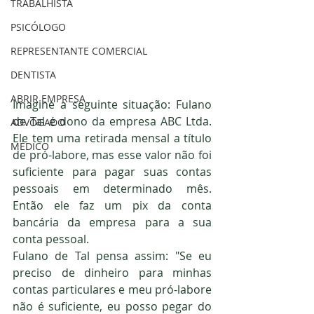
TRABALHISTA
PSICÓLOGO
REPRESENTANTE COMERCIAL
DENTISTA
ABRIR EMPRESA
Imagine a seguinte situação: Fulano 
de Tal é dono da empresa ABC Ltda. 
ADVOGADO
Ele tem uma retirada mensal a título 
MÉDICO
de pró-labore, mas esse valor não foi 
suficiente para pagar suas contas 
pessoais em determinado mês. 
Então ele faz um pix da conta 
bancária da empresa para a sua 
conta pessoal.
Fulano de Tal pensa assim: "Se eu 
preciso de dinheiro para minhas 
contas particulares e meu pró-labore 
não é suficiente, eu posso pegar do 