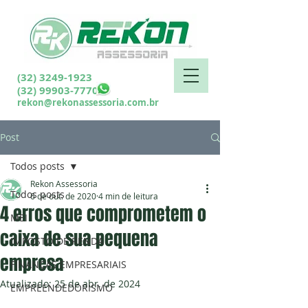
(32) 3249-1923
(32) 99903-7770
rekon@rekonassessoria.com.br
Post
Todos posts
Rekon Assessoria
Todos posts
6 de out. de 2020
4 min de leitura
4 erros que comprometem o
MEI
caixa de sua pequena
IMPOSTO DE RENDA
empresa
FINANÇAS EMPRESARIAIS
Atualizado:
25 de abr. de 2024
EMPREENDEDORISMO