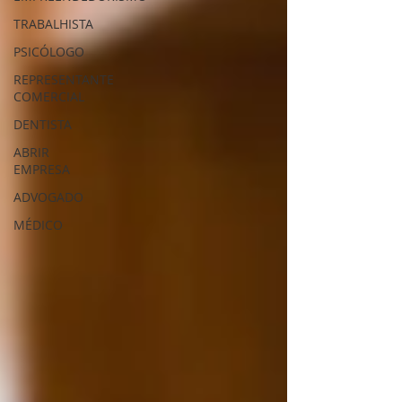
TRABALHISTA
PSICÓLOGO
REPRESENTANTE
COMERCIAL
DENTISTA
ABRIR
EMPRESA
ADVOGADO
MÉDICO