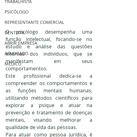
TRABALHISTA
PSICÓLOGO
REPRESENTANTE COMERCIAL
O psicólogo desempenha uma 
DENTISTA
função intelectual, focando-se no 
ABRIR EMPRESA
estudo e análise das questões 
internas dos indivíduos, que se 
ADVOGADO
manifestam em seus 
MÉDICO
comportamentos.
Este profissional dedica-se a 
compreender os comportamentos e 
as funções mentais humanas, 
utilizando métodos científicos para 
explorar a psique e atuar na 
prevenção e tratamento de doenças 
mentais, visando melhorar a 
qualidade de vida das pessoas.
Para atuar como pessoa jurídica, é 