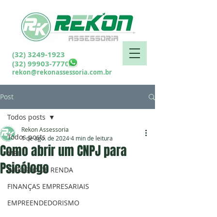
(32) 3249-1923
(32) 99903-7770
rekon@rekonassessoria.com.br
Post
Todos posts
Rekon Assessoria
Todos posts
1 de ago. de 2024
4 min de leitura
Como abrir um CNPJ para
MEI
Psicólogo
IMPOSTO DE RENDA
FINANÇAS EMPRESARIAIS
EMPREENDEDORISMO